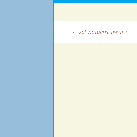
Beitragsnavigation
←
schwalbenschwanz