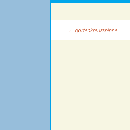
Beitragsnavigation
←
gartenkreuzspinne