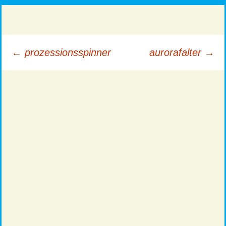
Beitragsnavigation
←
prozessionsspinner
aurorafalter
→