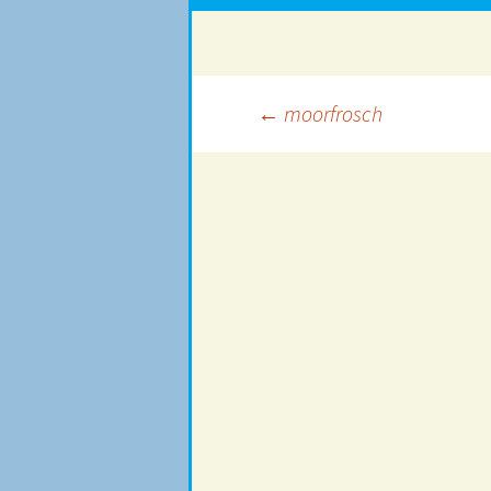
Beitragsnavigation
←
moorfrosch