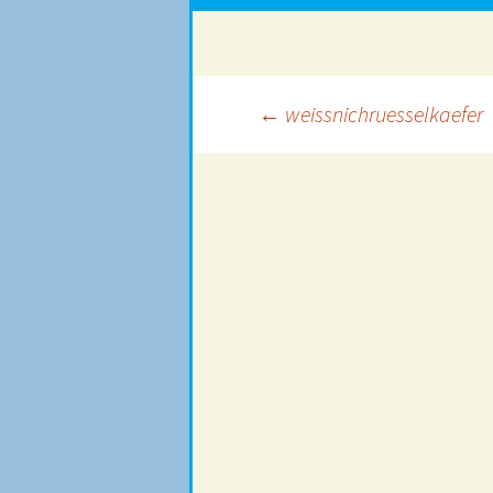
Beitragsnavigation
←
weissnichruesselkaefer