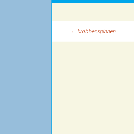
Beitragsnavigation
←
krabbenspinnen