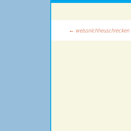
Beitragsnavigation
←
weissnichheuschrecken