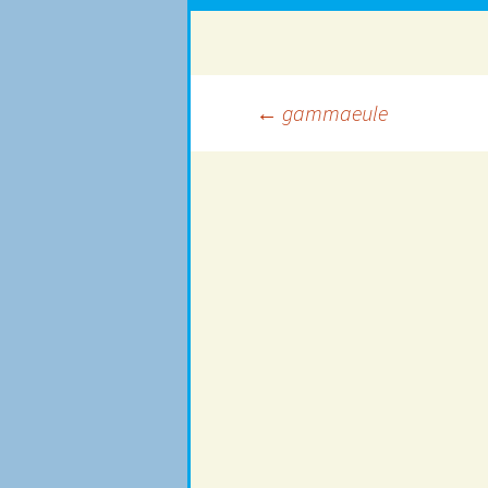
Beitragsnavigation
←
gammaeule