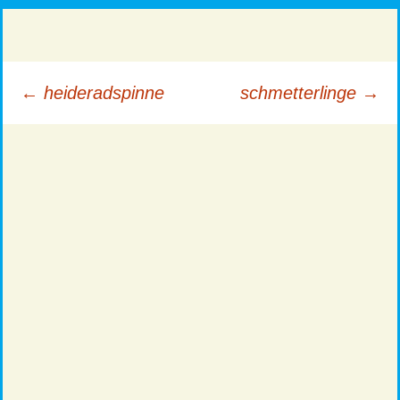
Beitragsnavigation
←
heideradspinne
schmetterlinge
→