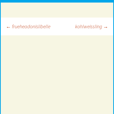
Beitragsnavigation
←
frueheadonislibelle
kohlweissling
→